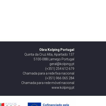
Obra Kolping Portugal
Quinta da Cruz Alta, Apartado 137
5100-088 Lamego Portugal
geral@kolping.pt
(+351) 254 612 679
Chamada para a rede fixa nacional
(+351) 966 065 284
Chamada para rede móvel nacional
www.kolping.pt