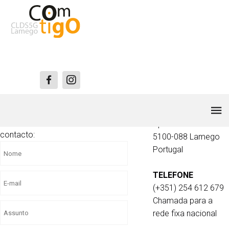
CONTACTOS
MORADA
Quinta da Cruz Alta,
Para qualquer esclarecimento, entre em
Apartado 137
contacto:
5100-088 Lamego
Portugal
TELEFONE
(+351) 254 612 679
Chamada para a
rede fixa nacional