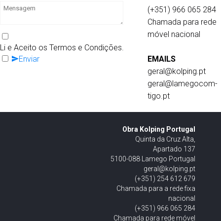
(+351) 966 065 284
Chamada para rede
móvel nacional
Li e Aceito os Termos e Condições.
Enviar
EMAILS
geral@kolping.pt
geral@lamegocom-
tigo.pt
Obra Kolping Portugal
Quinta da Cruz Alta,
Apartado 137
5100-088 Lamego Portugal
geral@kolping.pt
(+351) 254 612 679
Chamada para a rede fixa
nacional
(+351) 966 065 284
Chamada para rede móvel