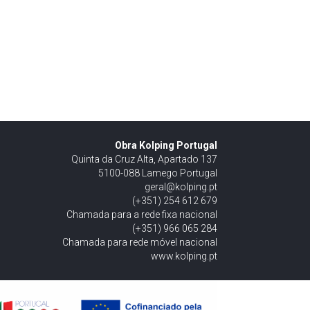
Obra Kolping Portugal
Quinta da Cruz Alta, Apartado 137
5100-088 Lamego Portugal
geral@kolping.pt
(+351) 254 612 679
Chamada para a rede fixa nacional
(+351) 966 065 284
Chamada para rede móvel nacional
www.kolping.pt